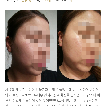
민감성
30대
기미
Skin type:
Age:
Trouble:
사용할 때 명현반응이 있을거라는 말은 들었는데 너무 강하게 반응이
와서 놀랐어요ㅠㅠ너무너무 간지러웠고 화장을 못하겠더라구요 내 피
부에 이렇게 안좋은게 많이 쌓여있었나,,,생각했네요ㅜㅜㅎㅎ적응이
간이 꽤 걸린 편 인것같애요 저는 어느 순간 자고 일어났는데 전날밤