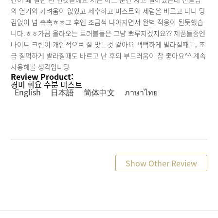
의 열기와 가려움이 없었고 세수하고 미스트와 세럼을 바르고 나니 당
김없이 넘 촉촉ㅎㅎ그 후엔 조금씩 나아지면서 완벽 적응이 된듯했습
니다.ㅎㅎ가끔 올라오는 트러블들은 그냥 뾰루지겠지요?? 제품들중엔
나이트 크림이 개인적으로 잘 맞는것 같아요 뻑뻑하게 발라질때도, 조
금 질퍽하게 발라질때도 바르고 난 후의 부드러움이 참 좋아요^^ 계속
사용해볼 생각입니당
Review Product:
경미 휘요 수분 미스트
English
日本語
简体中文
ภาษาไทย
Show Other Review