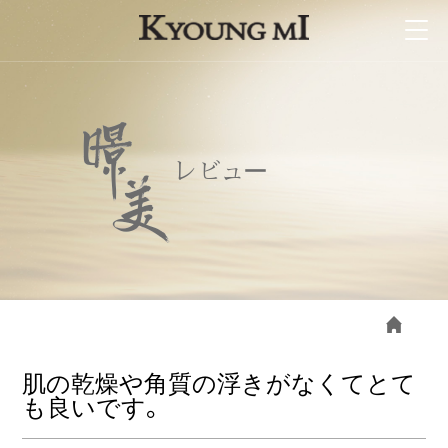
メインコンテンツに移動
MSMGlobal Menu
レビュー
現在地
肌の乾燥や角質の浮きがなくてとて
も良いです。