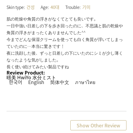
건성
40대
기미
Skin type:
Age:
Trouble:
肌の乾燥や角質の浮きがなくてとても良いです。
一日中強い日差しの下を歩き回ったのに、不思議と肌の乾燥や
角質の浮きがまったくありませんでした^^
今までどんな保湿クリームを使っても白く角質が浮いてしまっ
ていたのに…本当に驚きです！
夜に洗顔した後、ずっと日差しの下にいたのにシミが少し薄く
なったような気がしました。
長く使い続けてみたい製品ですね
Review Product:
暻美 HwiYo 水分ミスト
한국어
English
简体中文
ภาษาไทย
Show Other Review